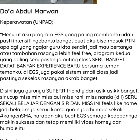
Do’a Abdul Marwan
Keperawatan (UNPAD)
"Menurut aku program EGS yang paling membantu udah
pasti intensif! ngebantu banget buat aku bisa masuk PTN
apalagi yang ngajar guru kita sendiri jadi mau bertanya
atau tambahan rasanya lebih feel free, program kedua
yang paling seru pastinya outing class SERU BANGET
DAPAT BANYAK EXPERIENCE BARU bersama teman
temanku, di EGS juga pakai sistem small class jadi
pastinya sekelas rasanyaa akrab banget
Disini juga gurunya SUPERR friendly dan asik asikk banget,
sir ucup miss min miss aul miss ranii miss nanda (dll) SERU
SEKALI BELAJAR DENGAN SIR DAN MISS INI feels like home
jadi belajarnya seruu karna gurunyaa humble sekali
#kangenSMA, harapan aku buat EGS semoga kedepannya
makin suksess dan tetap memiliki vibes homey dan
humble itu