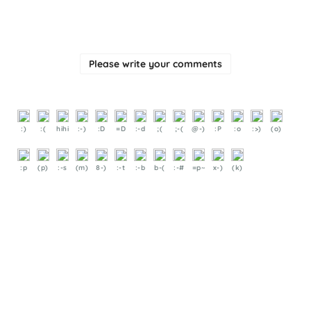
Please write your comments
:)
:(
hihi
:-)
:D
=D
:-d
;(
;-(
@-)
:P
:o
:>)
(o)
:p
(p)
:-s
(m)
8-)
:-t
:-b
b-(
:-#
=p~
x-)
(k)