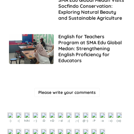
SMA Edu Global Medan Visits
Socfindo Conservation:
Exploring Natural Beauty
and Sustainable Agriculture
English for Teachers
Program at SMA Edu Global
Medan: Strengthening
English Proficiency for
Educators
Please write your comments
:)
:(
hihi
:-)
:D
=D
:-d
;(
;-(
@-)
:P
:o
:>)
(o)