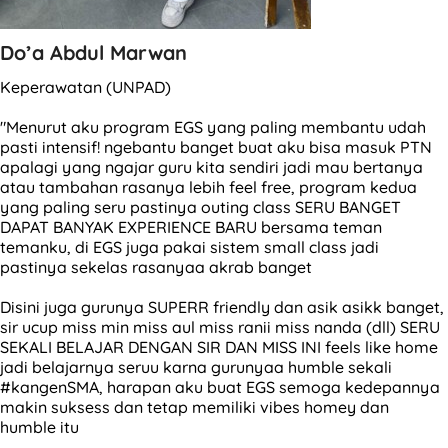
Do’a Abdul Marwan
Keperawatan (UNPAD)
"Menurut aku program EGS yang paling membantu udah
pasti intensif! ngebantu banget buat aku bisa masuk PTN
apalagi yang ngajar guru kita sendiri jadi mau bertanya
atau tambahan rasanya lebih feel free, program kedua
yang paling seru pastinya outing class SERU BANGET
DAPAT BANYAK EXPERIENCE BARU bersama teman
temanku, di EGS juga pakai sistem small class jadi
pastinya sekelas rasanyaa akrab banget
Disini juga gurunya SUPERR friendly dan asik asikk banget,
sir ucup miss min miss aul miss ranii miss nanda (dll) SERU
SEKALI BELAJAR DENGAN SIR DAN MISS INI feels like home
jadi belajarnya seruu karna gurunyaa humble sekali
#kangenSMA, harapan aku buat EGS semoga kedepannya
makin suksess dan tetap memiliki vibes homey dan
humble itu