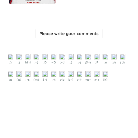
Please write your comments
:)
:(
hihi
:-)
:D
=D
:-d
;(
;-(
@-)
:P
:o
:>)
(o)
:p
(p)
:-s
(m)
8-)
:-t
:-b
b-(
:-#
=p~
x-)
(k)