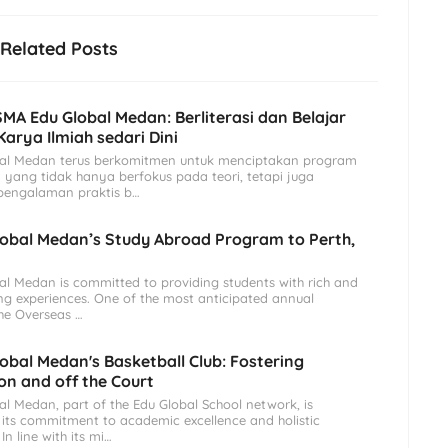
Related Posts
SMA Edu Global Medan: Berliterasi dan Belajar
arya Ilmiah sedari Dini
al Medan terus berkomitmen untuk menciptakan program
yang tidak hanya berfokus pada teori, tetapi juga
engalaman praktis b…
obal Medan’s Study Abroad Program to Perth,
l Medan is committed to providing students with rich and
ing experiences. One of the most anticipated annual
he Overseas …
obal Medan's Basketball Club: Fostering
on and off the Court
l Medan, part of the Edu Global School network, is
its commitment to academic excellence and holistic
n line with its mi…