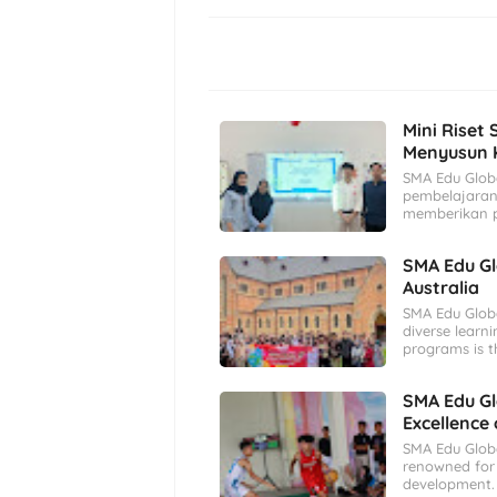
Mini Riset 
Menyusun K
SMA Edu Glob
pembelajaran 
memberikan p
SMA Edu Gl
Australia
SMA Edu Globa
diverse learn
programs is t
SMA Edu Gl
Excellence 
SMA Edu Globa
renowned for 
development. I