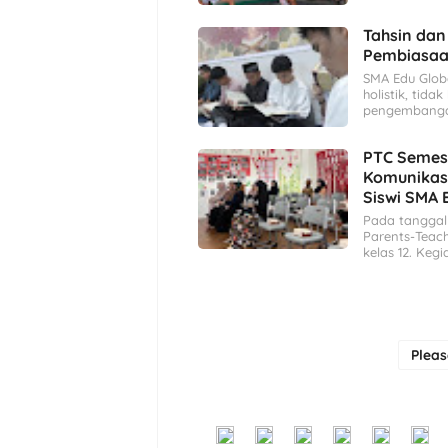
Tahsin dan
Pembiasaan
SMA Edu Glob
holistik, tid
pengembangan
PTC Semes
Komunikas
Siswi SMA 
Pada tanggal
Parents-Teach
kelas 12. Kegi
Plea