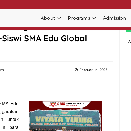
About
Programs
Admission
4: Penguatan Karakter
a-Siswi SMA Edu Global
A
am
Februari 14, 2025
 SMA Edu
ggarakan
an untuk
lin para