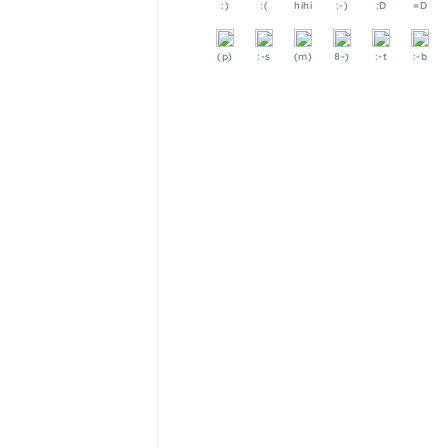
:)
:(
hihi
:-)
:D
=D
(p)
:-s
(m)
8-)
:-t
:-b