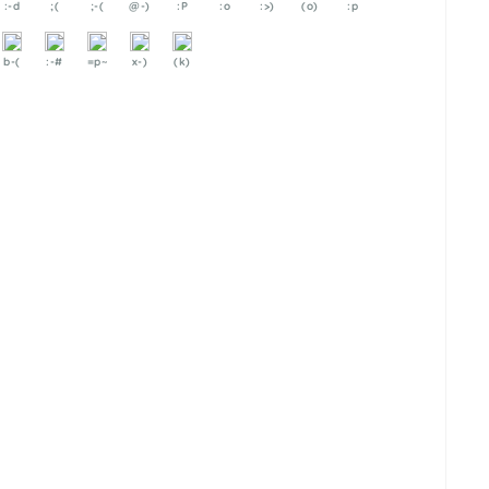
:-d
;(
;-(
@-)
:P
:o
:>)
(o)
:p
b-(
:-#
=p~
x-)
(k)