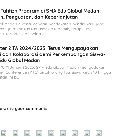
 Tahfizh Program di SMA Edu Global Medan:
, Penguatan, dan Keberlanjutan
al Medan dikenal dengan pendekatan pendidikan yang
ak hanya menekankan aspek akademik, tetapi juga
 karakter dan spirituali…
ter 2 TA 2024/2025: Terus Mengupayakan
i dan Kolaborasi demi Perkembangan Siswa-
Edu Global Medan
 10-11 Januari 2025, SMA Edu Global Medan mengadakan
er Conference (PTC) untuk orang tua siswa kelas 10 hingga
atan ini b…
se write your comments