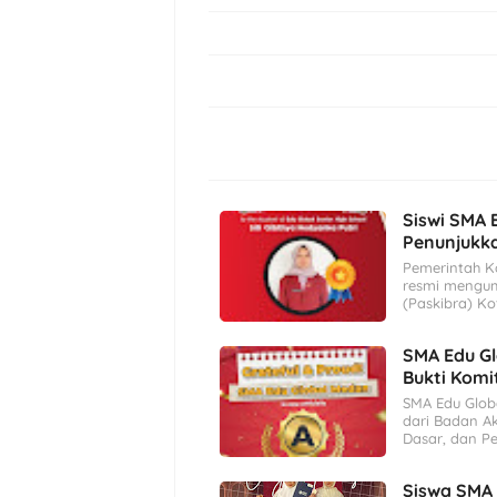
Siswi SMA 
Penunjukk
Pemerintah K
resmi mengu
(Paskibra) K
SMA Edu Gl
Bukti Komi
SMA Edu Globa
dari Badan Ak
Dasar, dan P
Siswa SMA 