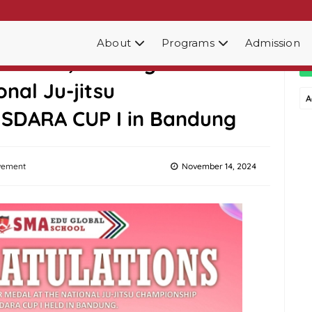
About
Programs
Admission
orie, Winning the Silver
nal Ju-jitsu
A
SDARA CUP I in Bandung
vement
November 14, 2024