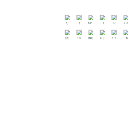
:)
:(
hihi
:-)
:D
=D
(p)
:-s
(m)
8-)
:-t
:-b