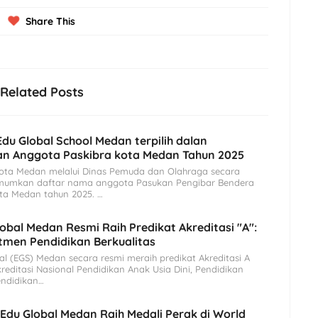
Share This
Related Posts
Edu Global School Medan terpilih dalan
an Anggota Paskibra kota Medan Tahun 2025
ota Medan melalui Dinas Pemuda dan Olahraga secara
mumkan daftar nama anggota Pasukan Pengibar Bendera
ota Medan tahun 2025. …
obal Medan Resmi Raih Predikat Akreditasi "A":
tmen Pendidikan Berkualitas
l (EGS) Medan secara resmi meraih predikat Akreditasi A
reditasi Nasional Pendidikan Anak Usia Dini, Pendidikan
endidikan…
Edu Global Medan Raih Medali Perak di World