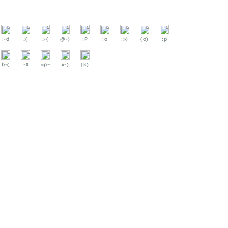
:-d
;(
;-(
@-)
:P
:o
:>)
(o)
:p
b-(
:-#
=p~
x-)
(k)