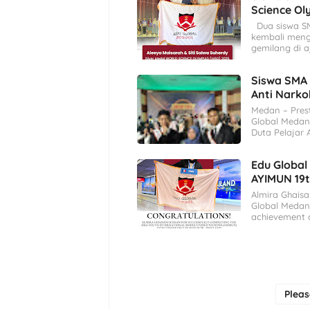
Science O
Dua siswa SMA
kembali meng
gemilang di 
Siswa SMA 
Anti Nark
Medan – Pres
Global Medan.
Duta Pelajar
Edu Global
AYIMUN 19
Almira Ghaisa
Global Medan 
achievement o
Plea