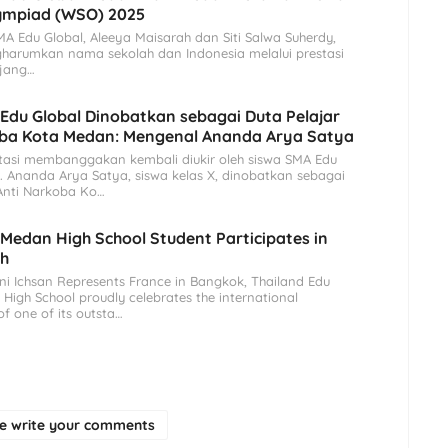
lympiad (WSO) 2025
 Edu Global, Aleeya Maisarah dan Siti Salwa Suherdy,
harumkan nama sekolah dan Indonesia melalui prestasi
ajang…
Edu Global Dinobatkan sebagai Duta Pelajar
oba Kota Medan: Mengenal Ananda Arya Satya
tasi membanggakan kembali diukir oleh siswa SMA Edu
 Ananda Arya Satya, siswa kelas X, dinobatkan sebagai
 Anti Narkoba Ko…
 Medan High School Student Participates in
th
ni Ichsan Represents France in Bangkok, Thailand Edu
High School proudly celebrates the international
f one of its outsta…
se write your comments