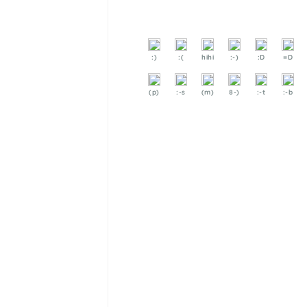
:)
:(
hihi
:-)
:D
=D
(p)
:-s
(m)
8-)
:-t
:-b