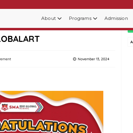
About
Programs
Admission
lace for 2024 National Art
GLOBALART
A
vement
November 13, 2024