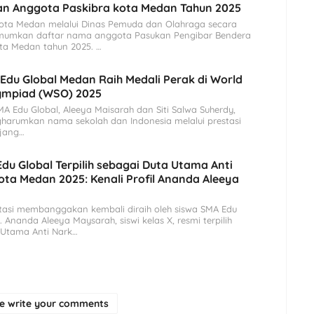
an Anggota Paskibra kota Medan Tahun 2025
ota Medan melalui Dinas Pemuda dan Olahraga secara
mumkan daftar nama anggota Pasukan Pengibar Bendera
ota Medan tahun 2025. …
Edu Global Medan Raih Medali Perak di World
lympiad (WSO) 2025
 Edu Global, Aleeya Maisarah dan Siti Salwa Suherdy,
harumkan nama sekolah dan Indonesia melalui prestasi
ajang…
Edu Global Terpilih sebagai Duta Utama Anti
ta Medan 2025: Kenali Profil Ananda Aleeya
tasi membanggakan kembali diraih oleh siswa SMA Edu
 Ananda Aleeya Maysarah, siswi kelas X, resmi terpilih
 Utama Anti Nark…
se write your comments