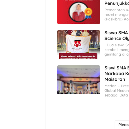
Penunjukk
Pemerintah K
resmi mengu
(Paskibra) K
Siswa SMA 
Science O
Dua siswa SMA
kembali meng
gemilang di 
Siswi SMA 
Narkoba Ko
Maisarah
Medan – Pres
Global Medan.
sebagai Duta
Plea