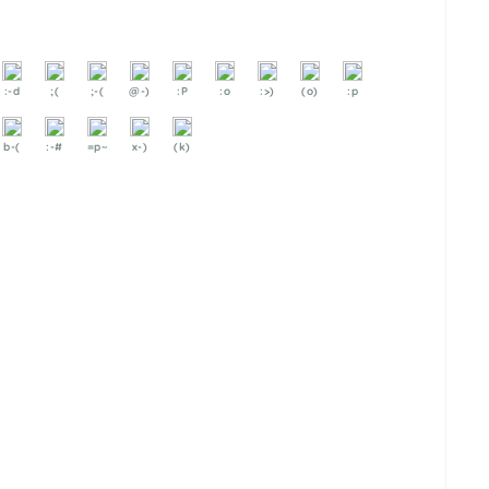
:-d
;(
;-(
@-)
:P
:o
:>)
(o)
:p
b-(
:-#
=p~
x-)
(k)