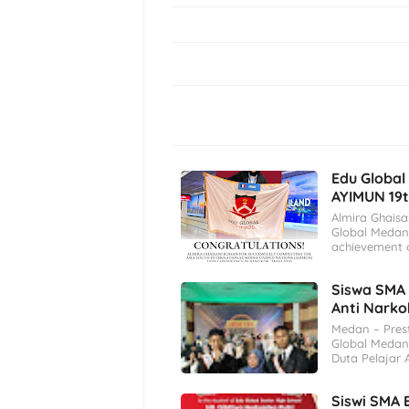
Edu Global
AYIMUN 19
Almira Ghaisa
Global Medan 
achievement o
Siswa SMA 
Anti Nark
Medan – Pres
Global Medan.
Duta Pelajar
Siswi SMA 