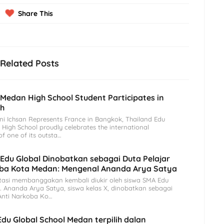
Share This
Related Posts
 Medan High School Student Participates in
th
ni Ichsan Represents France in Bangkok, Thailand Edu
High School proudly celebrates the international
f one of its outsta…
Edu Global Dinobatkan sebagai Duta Pelajar
oba Kota Medan: Mengenal Ananda Arya Satya
tasi membanggakan kembali diukir oleh siswa SMA Edu
 Ananda Arya Satya, siswa kelas X, dinobatkan sebagai
 Anti Narkoba Ko…
Edu Global School Medan terpilih dalan